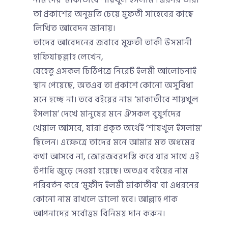
নাম দেয় ‘মাকাতীবে শায়খুল ইসলাম’। এরপর তারা
তা প্রকাশের অনুমতি চেয়ে মুফতী সাহেবের কাছে
লিখিত আবেদন জানায়।
তাদের আবেদনের জবাবে মুফতী তাকী উসমানী
হাফিযাহুল্লাহ লেখেন,
যেহেতু এসকল চিঠিপত্রে নিরেট ইলমী আলোচনাই
স্থান পেয়েছে, অতএব তা প্রকাশে কোনো অসুবিধা
মনে হচ্ছে না। তবে বইয়ের নাম ‘মাকাতীবে শায়খুল
ইসলাম’ দেখে মানুষের মনে ঐসকল বুযুর্গদের
খেয়াল আসবে, যারা প্রকৃত অর্থেই ‘শায়খুল ইসলাম’
ছিলেন। এক্ষেত্রে তাদের মনে আমার মত অধমের
কথা আসবে না, জোরজবরদস্তি করে যার সাথে এই
উপাধি জুড়ে দেওয়া হয়েছে। অতএব বইয়ের নাম
পরিবর্তন করে ‘মুফীদ ইলমী মাকাতীব’ বা এধরনের
কোনো নাম রাখলে ভালো হবে। আল্লাহ পাক
আপনাদের সর্বোত্তম বিনিময় দান করুন।