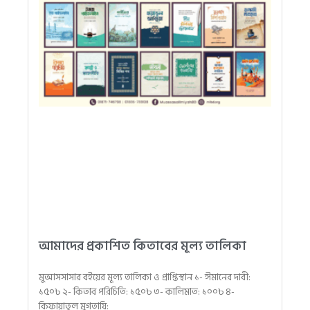
আমাদের প্রকাশিত কিতাবের মূল্য তালিকা
মুআসসাসার বইয়ের মূল্য তালিকা ও প্রাপ্তিস্থান ১- ঈমানের দাবী:
১৫০৳ ২- কিতাব পরিচিতি: ১৫০৳ ৩- কালিমাত: ১০০৳ ৪-
কিফায়াতুল মুগতাযি: