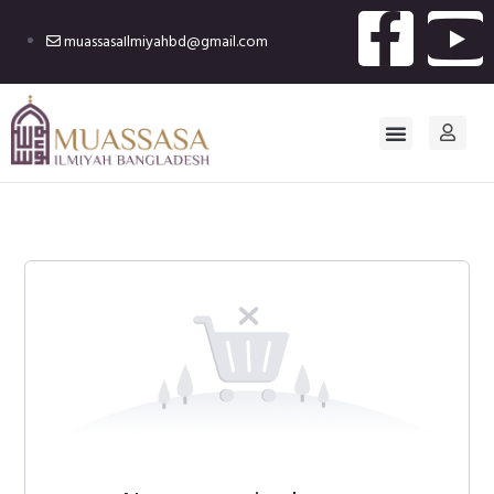
muassasaIlmiyahbd@gmail.com