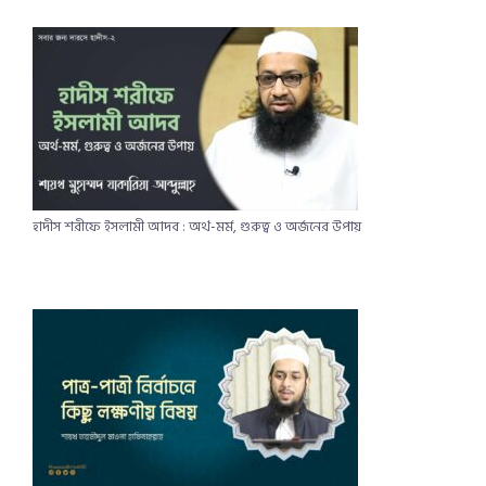
হাদীস শরীফে ইসলামী আদব : অর্থ-মর্ম, গুরুত্ব ও অর্জনের উপায়