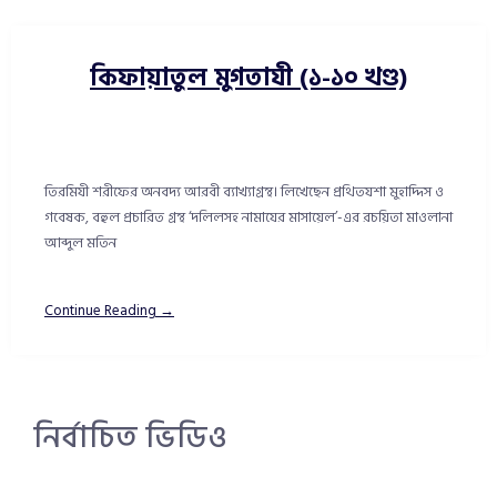
কিফায়াতুল মুগতাযী (১-১০ খণ্ড)
তিরমিযী শরীফের অনবদ্য আরবী ব্যাখ্যাগ্রন্থ। লিখেছেন প্রথিতযশা মুহাদ্দিস ও
গবেষক, বহুল প্রচারিত গ্রন্থ ‘দলিলসহ নামাযের মাসায়েল’-এর রচয়িতা মাওলানা
আব্দুল মতিন
Continue Reading →
নির্বাচিত ভিডিও